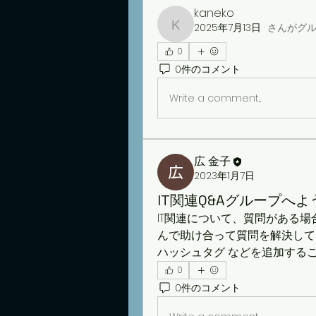
kaneko
2025年7月13日
·
さんがグ
kaneko
0
0件のコメント
Write a comment...
広 金子
2023年1月7日
IT関連Q&Aグループへよ
IT関連について、質問がある
んで助け合って質問を解決してい
ハッシュタグ などを追加する
0
0件のコメント