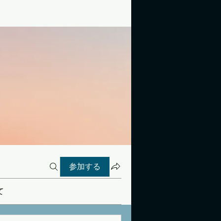
参加する
て