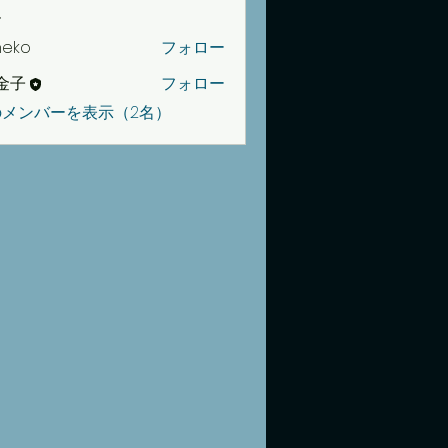
ー
neko
フォロー
金子
フォロー
のメンバーを表示（2名）