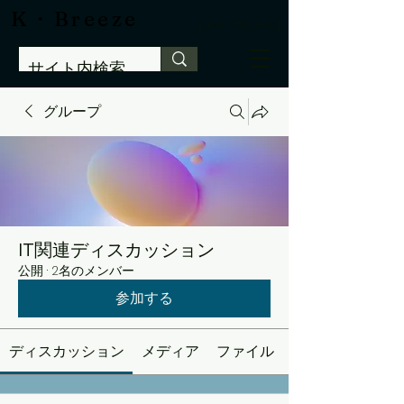
​K・Breeze
[ ケイ・ブリーズ ]
グループ
IT関連ディスカッション
公開
·
2名のメンバー
参加する
ディスカッション
メディア
ファイル