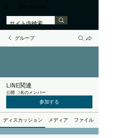
​K・Breeze
[ ケイ・ブリーズ ]
グループ
LINE関連
公開
·
2名のメンバー
参加する
ディスカッション
メディア
ファイル