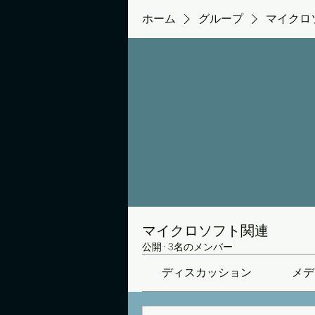
ホーム
グループ
マイクロ
マイクロソフト関連
公開
·
3名のメンバー
ディスカッション
メデ