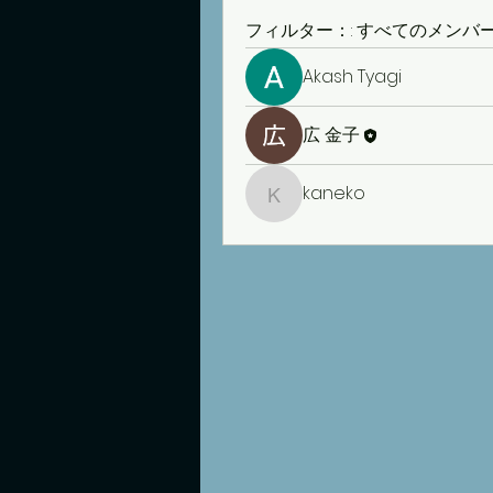
フィルター：:
すべてのメンバ
Akash Tyagi
広 金子
kaneko
kaneko