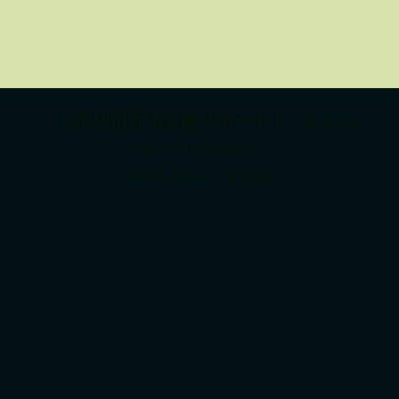
IT系利用方法各種サポート K・Breeze
info@m.k-breeze.net
©2023, 2026 K・Breeze.