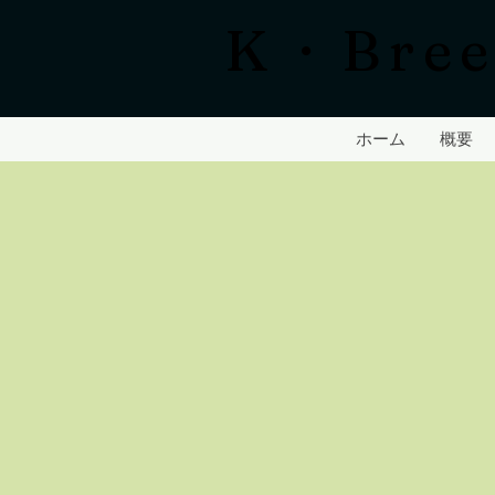
​K・Bree
ホーム
概要